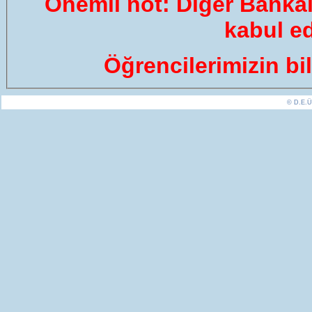
Önemli not: Diğer Bankala
kabul e
Öğrencilerimizin bi
© D.E.Ü.